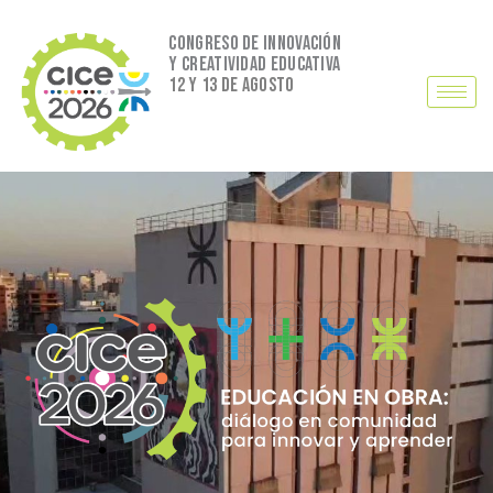
Ir
al
Congreso de innovación
y creatividad educativa
contenido
12 y 13 de agosto